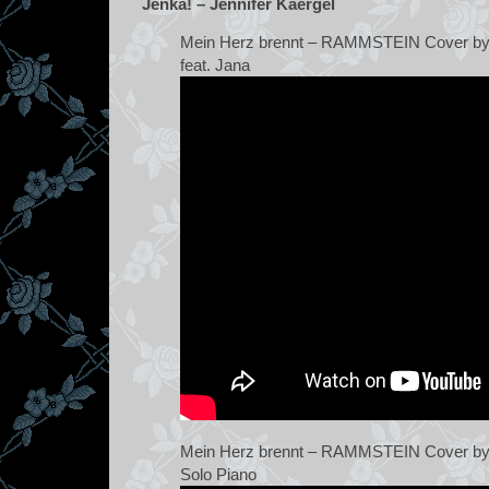
Jenka! – Jennifer Kaergel
Mein Herz brennt – RAMMSTEIN Cover by J
feat. Jana
Mein Herz brennt – RAMMSTEIN Cover by J
Solo Piano