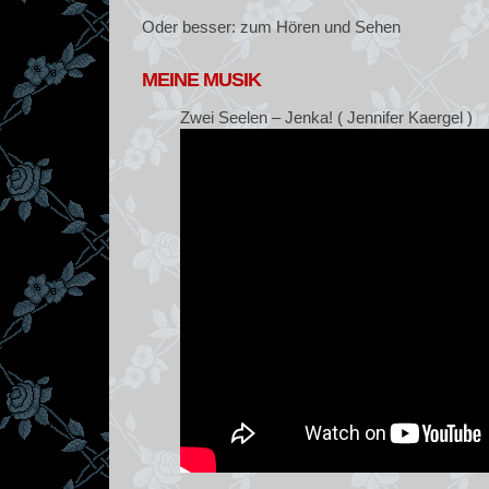
Oder besser: zum Hören und Sehen
MEINE MUSIK
Zwei Seelen – Jenka! ( Jennifer Kaergel )